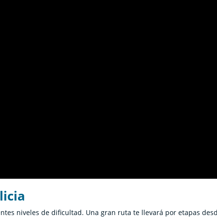
licia
entes niveles de dificultad. Una gran ruta te llevará por etapas des