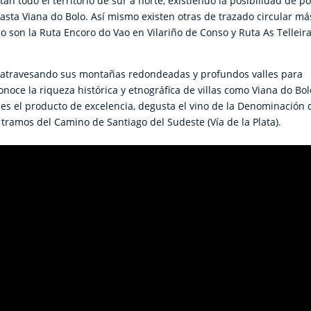
tan todo el territorio de sur a norte, existiendo la posibilidad de p
asta Viana do Bolo. Así mismo existen otras de trazado circular má
mo son la Ruta Encoro do Vao en Vilariño de Conso y Ruta As Telleir
TT atravesando sus montañas redondeadas y profundos valles para
noce la riqueza histórica y etnográfica de villas como Viana do Bol
es el producto de excelencia, degusta el vino de la Denominación 
 tramos del Camino de Santiago del Sudeste (Vía de la Plata).