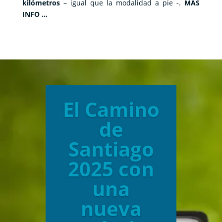
kilómetros
– igual que la modalidad a pie -.
MÁS
INFO …
El Camino
de
Santiago
2025 con
una
nueva